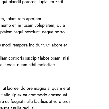
 qui blandit praesent luptatum zzril
ium, totam rem aperiam
bo. nemo enim ipsam voluptatem, quia
luptatem sequi nesciunt, neque porro
s modi tempora incidunt, ut labore et
am corporis suscipit laboriosam, nisi
lit esse, quam nihil molestiae
t ut laoreet dolore magna aliquam erat
sl ut aliquip ex ea commodo consequat.
e eu feugiat nulla facilisis at vero eros
ugait nulla facilisi.