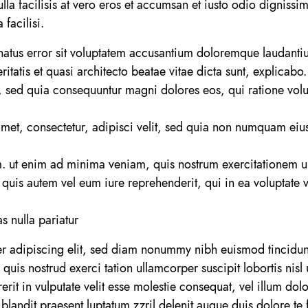
lla facilisis at vero eros et accumsan et iusto odio dignissim
 facilisi.
e natus error sit voluptatem accusantium doloremque laudant
eritatis et quasi architecto beatae vitae dicta sunt, explica
git, sed quia consequuntur magni dolores eos, qui ratione vo
met, consectetur, adipisci velit, sed quia non numquam eiu
ut enim ad minima veniam, quis nostrum exercitationem ull
uis autem vel eum iure reprehenderit, qui in ea voluptate ve
 nulla pariatur
er adipiscing elit, sed diam nonummy nibh euismod tincidun
 quis nostrud exerci tation ullamcorper suscipit lobortis ni
rit in vulputate velit esse molestie consequat, vel illum dolor
landit praesent luptatum zzril delenit augue duis dolore te fe