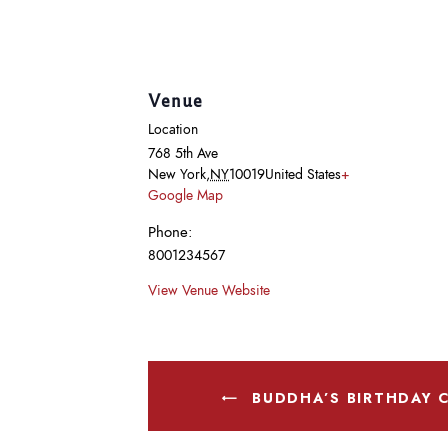
Venue
Location
768 5th Ave
New York
,
NY
10019
United States
+
Google Map
Phone:
8001234567
View Venue Website
BUDDHA’S BIRTHDAY 