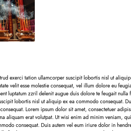
rud exerci tation ullamcorper suscipit lobortis nisl ut ali
utate velit esse molestie consequat, vel illum dolore eu feugia
ent luptatum zzril delenit augue duis dolore te feugait nulla
uscipit lobortis nisl ut aliquip ex ea commodo consequat. Du
tie consequat. Lorem ipsum dolor sit amet, consectetuer adip
na aliquam erat volutpat. Ut wisi enim ad minim veniam, qui
commodo consequat. Duis autem vel eum iriure dolor in hendreri