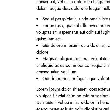
consequat, vel illum dolore eu feugiat nu
delenit augue duis dolore te feugait nulla
Sed ut perspiciatis, unde omnis ist
Eaque ipsa, quae ab illo inventore v
voluptas sit, aspernatur aut odit aut fu
quisquam est.
Qui dolorem ipsum, quia dolor sit, a
dolore
Magnam aliquam quaerat voluptatem. 
ut aliquid ex ea commodi consequatur? q
consequatur, vel illum
Qui dolorem eum fugiat, quo voluptas
Lorem ipsum dolor sit amet, consectetu
volutpat. Ut wisi enim ad minim veniam,
Duis autem vel eum iriure dolor in hendre
et accumsan et iusto odio dignissim qui b